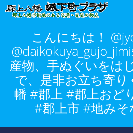
コ
ン
テ
ン
こんにちは！ @jy
ツ
へ
@daikokuya_gu
ス
キ
産物、手ぬぐいをは
ッ
プ
で、是非お立ち寄りく
幡 #郡上 #郡上おど
#郡上市 #地みそ