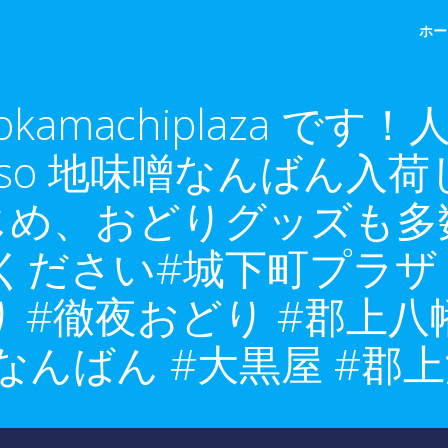
ホー
okamachiplaza で
jo_jimiso 地味噌なん
じめ、おどりグッズも多
ださい#城下町プラザ #
り #徹夜おどり #郡上
なんばん #大黒屋 #郡