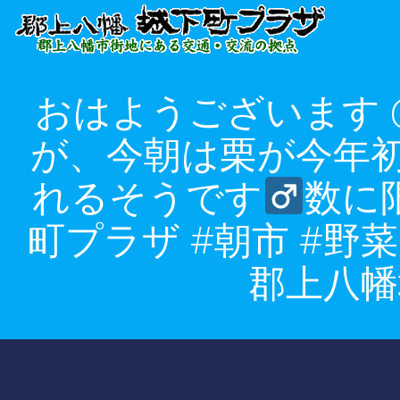
コ
ン
テ
ン
おはようございます @j
ツ
へ
が、今朝は栗が今年
ス
キ
れるそうです‍
数に
ッ
プ
町プラザ #朝市 #野菜
郡上八幡