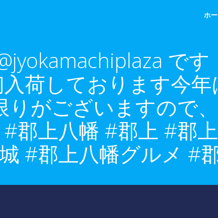
ホー
yokamachiplaza
初入荷しております今年
限りがございますので、
 #郡上八幡 #郡上 #郡
城 #郡上八幡グルメ #郡