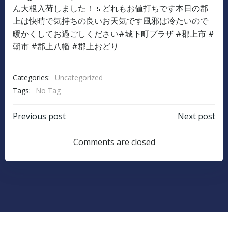
Categories:
Uncategorized
Tags:
No Tag
Post
Post
Previous post
Next post
navigation
navigation
Comments are closed