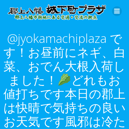
コ
ン
テ
ン
ツ
@jyokamachiplaza で
へ
ス
す！お昼前にネギ、白
キ
ッ
菜、おでん大根入荷し
プ
ました！
どれもお
値打ちです本日の郡上
は快晴で気持ちの良い
お天気です
風邪は冷た