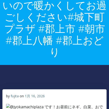
いので暖かくしてお過
ごしください#城下町
プラザ #郡上市 #朝市
#郡上八幡 #郡上おど
り
by
fujita
on
1月 16, 2026