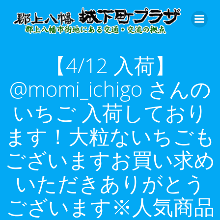
コ
ン
テ
ン
ツ
【4/12 入荷】
へ
ス
@momi_ichigo さんの
キ
ッ
いちご 入荷しており
プ
ます！大粒ないちごも
ございますお買い求め
いただきありがとう
ございます※人気商品