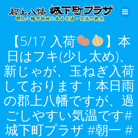
コ
ン
テ
ン
ツ
【5/17 入荷
】本
へ
ス
日はフキ(少し太め)、
キ
ッ
新じゃが、玉ねぎ入荷
プ
しております！本日雨
の郡上八幡ですが、過
ごしやすい気温です#
城下町プラザ #朝一 #