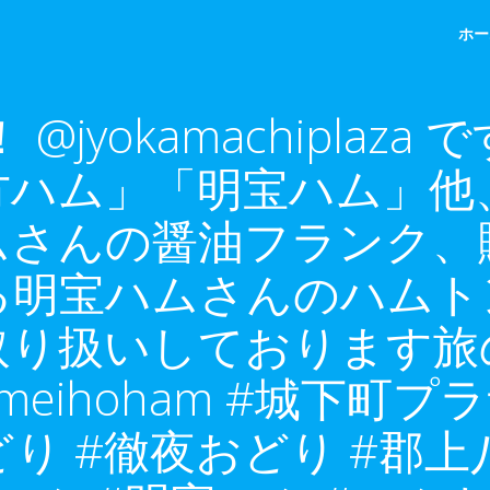
ホー
jyokamachiplaz
ハム」「明宝ハム」他
ムさんの醤油フランク、
る明宝ハムさんのハムト
取り扱いしております旅
 @meihoham #城下町
どり #徹夜おどり #郡