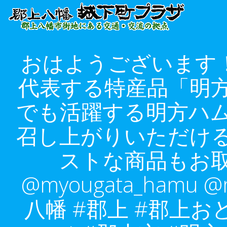
コ
ン
テ
ン
おはようございます！ @
ツ
へ
代表する特産品「明方
ス
キ
でも活躍する明方ハ
ッ
プ
召し上がりいただけ
ストな商品もお
@myougata_hamu
八幡 #郡上 #郡上お