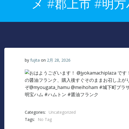
メ #郡上市 #明
by
fujita
on
2月 28, 2026
Categories:
Uncategorized
Tags:
No Tag