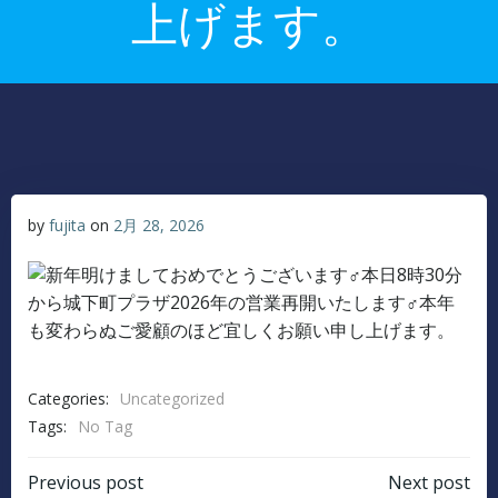
上げます。
by
fujita
on
2月 28, 2026
Categories:
Uncategorized
Tags:
No Tag
Post
Post
Previous post
Next post