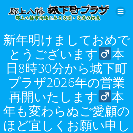
コ
ン
テ
ン
ツ
新年明けましておめで
へ
ス
とうございます‍
本
キ
ッ
日8時30分から城下町
プ
プラザ2026年の営業
再開いたします‍
本
年も変わらぬご愛顧の
ほど宜しくお願い申し