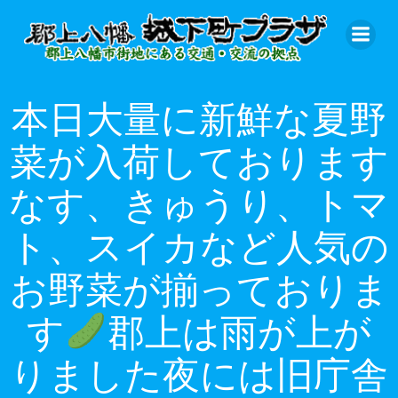
コ
ン
テ
ン
ツ
本日大量に新鮮な夏野
へ
ス
菜が入荷しております
キ
ッ
なす、きゅうり、トマ
プ
ト、スイカなど人気の
お野菜が揃っておりま
す
郡上は雨が上が
りました
夜には旧庁舎