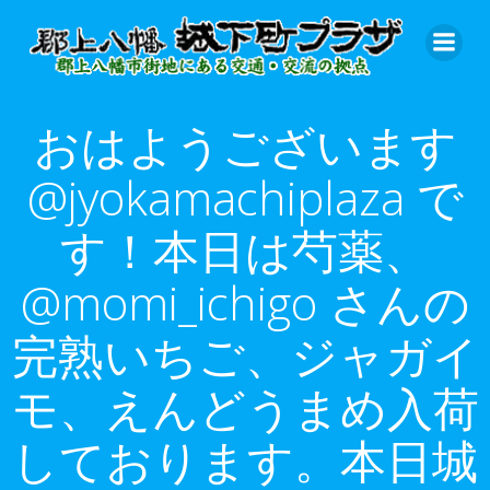
コ
ン
テ
ン
ツ
おはようございます
へ
ス
@jyokamachiplaza で
キ
ッ
す！本日は芍薬、
プ
@momi_ichigo さんの
完熟いちご、ジャガイ
モ、えんどうまめ入荷
しております。本日城