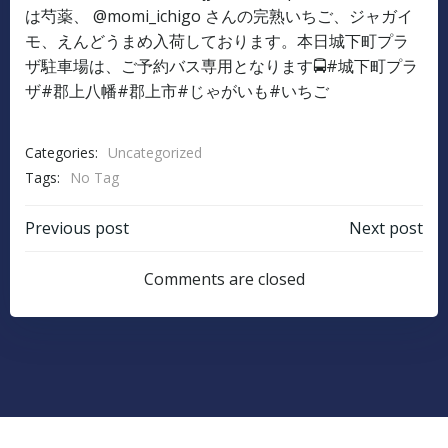
Categories:
Uncategorized
Tags:
No Tag
Post
Post
Previous post
Next post
navigation
navigation
Comments are closed