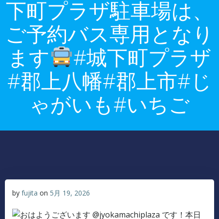
下町プラザ駐車場は、
ご予約バス専用となり
ます
#城下町プラザ
#郡上八幡#郡上市#じ
ゃがいも#いちご
by
fujita
on
5月 19, 2026