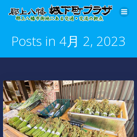
コ
ン
テ
ン
ツ
Posts in 4月 2, 2023
へ
ス
キ
ッ
プ