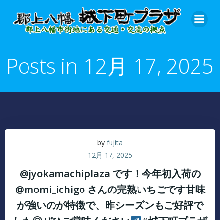
コ
ン
テ
ン
ツ
Posts in 12月 17, 2025
へ
ス
キ
ッ
プ
by
fujita
12月 17, 2025
@jyokamachiplaza です！今年初入荷の
@momi_ichigo さんの完熟いちごです甘味
が強いのが特徴で、昨シーズンもご好評で